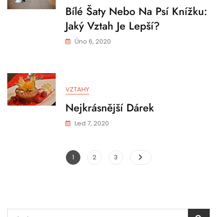
Bílé Šaty Nebo Na Psí Knížku:
Jaký Vztah Je Lepší?
Úno 6, 2020
VZTAHY
Nejkrásnější Dárek
Led 7, 2020
Stránkování
Page
Page
Page
1
2
3
příspěvků
Vyhledávání