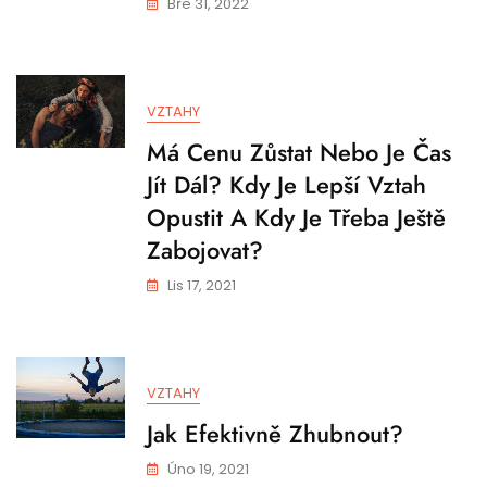
Bře 31, 2022
VZTAHY
Má Cenu Zůstat Nebo Je Čas
Jít Dál? Kdy Je Lepší Vztah
Opustit A Kdy Je Třeba Ještě
Zabojovat?
Lis 17, 2021
VZTAHY
Jak Efektivně Zhubnout?
Úno 19, 2021