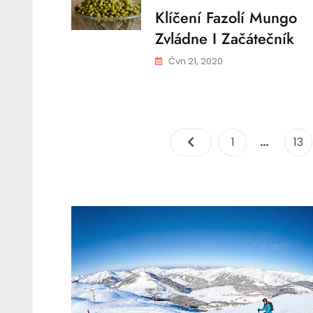
Klíčení Fazolí Mungo
Zvládne I Začátečník
Čvn 21, 2020
…
Page
Pa
1
13