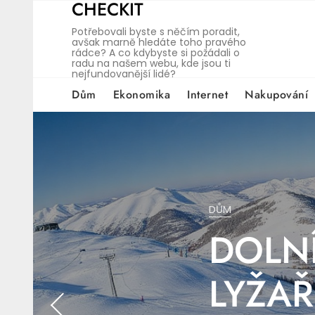
CHECKIT
Skip
to
Potřebovali byste s něčím poradit,
content
avšak marně hledáte toho pravého
rádce? A co kdybyste si požádali o
radu na našem webu, kde jsou ti
nejfundovanější lidé?
Dům
Ekonomika
Internet
Nakupování
SPOLEČNOSTI
NAKUPOVÁNÍ
DŮM
SPOLEČNOSTI
STĚH
MÍT V
DOLNÍ
JAKÉ 
SPOLEČNOSTI
NAKUPOVÁNÍ
AUTO
PRAHY
POZOR
PLÁTĚ
LYŽA
STĚH
Pro 29, 2025
Lis 15, 2025
De
D