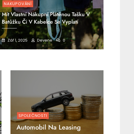
NAKUPOVÁNÍ
Mít Vlastní Nákupní Plátěnou Tašku V
Batůžku Či V Kabelce Se Vyplatí
Zář 1, 2025
Devene
0
SPOLEČNOSTI
Automobil Na Leasing