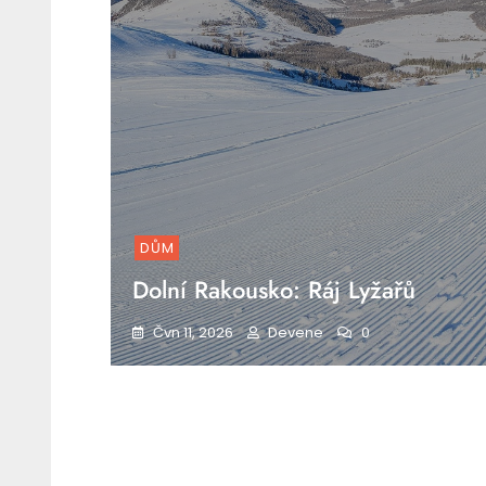
DŮM
Dolní Rakousko: Ráj Lyžařů
Čvn 11, 2026
Devene
0