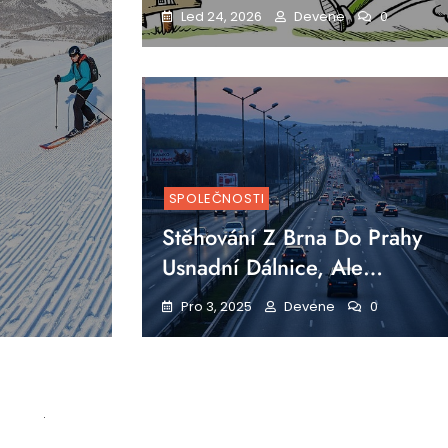
Led 24, 2026
Devene
0
SPOLEČNOSTI
Stěhování Z Brna Do Prahy
Usnadní Dálnice, Ale…
Pro 3, 2025
Devene
0