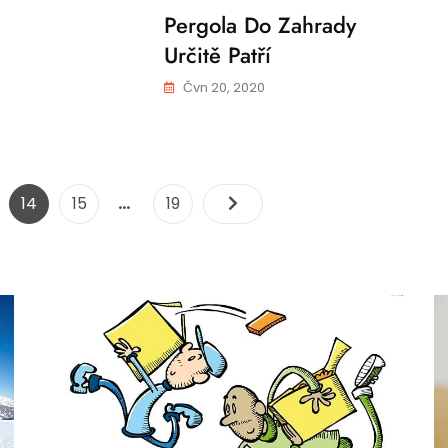
Pergola Do Zahrady
Určitě Patří
Čvn 20, 2020
Stránkování
…
ge
Page
Page
Page
14
15
19
příspěvků