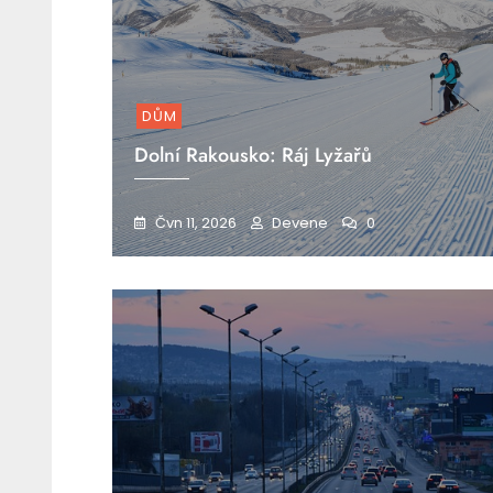
DŮM
Dolní Rakousko: Ráj Lyžařů
Čvn 11, 2026
Devene
0