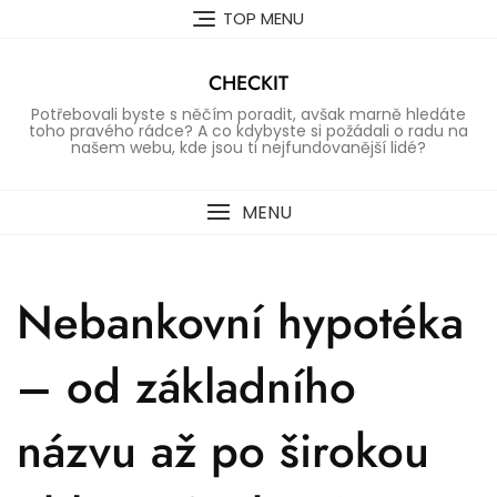
Skip
TOP MENU
to
content
CHECKIT
Potřebovali byste s něčím poradit, avšak marně hledáte
toho pravého rádce? A co kdybyste si požádali o radu na
našem webu, kde jsou ti nejfundovanější lidé?
MENU
Nebankovní hypotéka
– od základního
názvu až po širokou