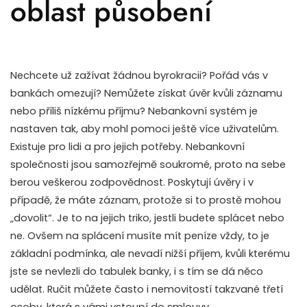
oblast působení
Nechcete už zažívat žádnou byrokracii? Pořád vás v
bankách omezují? Nemůžete získat úvěr kvůli záznamu
nebo příliš nízkému příjmu? Nebankovní systém je
nastaven tak, aby mohl pomoci ještě více uživatelům.
Existuje pro lidi a pro jejich potřeby. Nebankovní
společnosti jsou samozřejmě soukromé, proto na sebe
berou veškerou zodpovědnost. Poskytují úvěry i v
případě, že máte záznam, protože si to prostě mohou
„dovolit“. Je to na jejich triko, jestli budete splácet nebo
ne. Ovšem na splácení musíte mít peníze vždy, to je
základní podmínka, ale nevadí nižší příjem, kvůli kterému
jste se nevlezli do tabulek banky, i s tím se dá něco
udělat. Ručit můžete často i nemovitostí takzvané třetí