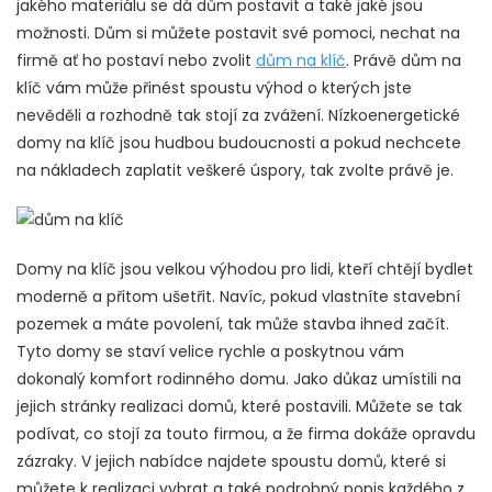
jakého materiálu se dá dům postavit a také jaké jsou
možnosti. Dům si můžete postavit své pomoci, nechat na
firmě ať ho postaví nebo zvolit
dům na klíč
. Právě dům na
klíč vám může přinést spoustu výhod o kterých jste
nevěděli a rozhodně tak stojí za zvážení. Nízkoenergetické
domy na klíč jsou hudbou budoucnosti a pokud nechcete
na nákladech zaplatit veškeré úspory, tak zvolte právě je.
Domy na klíč jsou velkou výhodou pro lidi, kteří chtějí bydlet
moderně a přitom ušetřit. Navíc, pokud vlastníte stavební
pozemek a máte povolení, tak může stavba ihned začít.
Tyto domy se staví velice rychle a poskytnou vám
dokonalý komfort rodinného domu. Jako důkaz umístili na
jejich stránky realizaci domů, které postavili. Můžete se tak
podívat, co stojí za touto firmou, a že firma dokáže opravdu
zázraky. V jejich nabídce najdete spoustu domů, které si
můžete k realizaci vybrat a také podrobný popis každého z