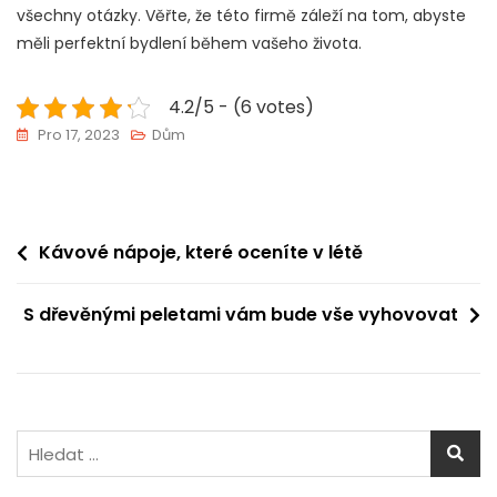
všechny otázky. Věřte, že této firmě záleží na tom, abyste
měli perfektní bydlení během vašeho života.
4.2/5 - (6 votes)
Pro 17, 2023
Dům
Navigace
Kávové nápoje, které oceníte v létě
pro
S dřevěnými peletami vám bude vše vyhovovat
příspěvek
Vyhledávání