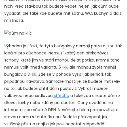
nich. Před stavbou tak budete vědět, nejen, jak dům bude
vypadat, ale také kde budete mít šatnu, WC, kuchyň a další
místnosti.
Výhodou je i fakt, že tyto bungalovy nemají patra a jsou tak
ideální pro důchodce. Nemusí každý den překonávat
schody, které jim ve stáří mohou dělat potíže. Kromě toho
nemusí volit hned variantu 5+kk, ale mohou zvolit menší
bungalov o 3+kk. Zde se v pohodě vyspí jak senioři, tak
případnou návštěva. Samozřejmostí je, že budete mít i vliv
na to, jak budete chtít dům postavit. Vybrat můžete
valbovou nebo sedlovou
střechu
a také zda chcete dům z
dřevostavby nebo zděný pórobeton. Ceny uváděné na
internetu jsou včetně DPH.
Neváhejte tak a prokonzultujte
stavbu domu s touto firmou. Budete překvapení, jak
vstřícný přístup mají a jak jsou ochotní zodpovědět