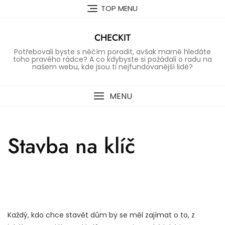
Skip
TOP MENU
to
content
CHECKIT
Potřebovali byste s něčím poradit, avšak marně hledáte
toho pravého rádce? A co kdybyste si požádali o radu na
našem webu, kde jsou ti nejfundovanější lidé?
MENU
Stavba na klíč
Každý, kdo chce stavět dům by se měl zajímat o to, z