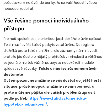
požadavkem na úvěr do banky, že se vaší žádostí vůbec
nebudou zaobírat.
Vše řešíme pomocí individuálního
přístupu
Pro naši společnost je prioritou, jestli dokážete úvěr splácet.
To si musí ověřit každý poskytovatel úvěru. Do registru
dlužníků proto také nahlížíme, ale záznamy nám nevadí,
protože jde často o nějaký prohřešek z minulosti a většinou
se jedná o nic tak vážného, abyste nedokázali i nadále
splácet své závazky.
Takže u nás i se záznamem úvěr
dostanete!
Ovšem pozor, nesnažíme se vás dostat do ještě horší
situace, právě naopak, snažíme se vám pomoci, a
proto můžeme půjčku dle vašich problémů upravit
podle potřeb
https://www.fahd.cz/americka-
hypoteka-nebankovni/
.