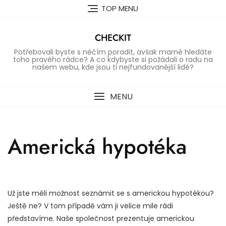
Skip
TOP MENU
to
content
CHECKIT
Potřebovali byste s něčím poradit, avšak marně hledáte
toho pravého rádce? A co kdybyste si požádali o radu na
našem webu, kde jsou ti nejfundovanější lidé?
MENU
Americká hypotéka
Už jste měli možnost seznámit se s americkou hypotékou?
Ještě ne? V tom případě vám ji velice mile rádi
představíme. Naše společnost prezentuje americkou