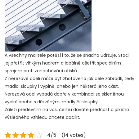
A všechny majitele potěší i to, že se snadno udržuje. Stačí
jej přetřít vlhkým hadrem a ideálně ošetřit speciálním
sprejem proti zanechávání otisků.
Z nerezové oceli může být zhotoveno jak celé zábradlí, tedy
madla, sloupky i výplně, anebo jen některá jeho část.
Nerezová ocel vypadá dobře v kombinaci se skleněnou
výplní anebo s dřevěnými madly či sloupky.
Záleží především na vás, čemu dáváte přednost a jakého
výsledného vzhledu chcete docílit.
4/5 - (14 votes)