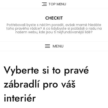
Skip
TOP MENU
to
content
CHECKIT
Potřebovali byste s něčím poradit, avšak marně hledáte
toho pravého rádce? A co kdybyste si požádali o radu na
našem webu, kde jsou ti nejfundovanější lidé?
MENU
Vyberte si to pravé
zábradlí pro váš
interiér