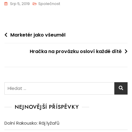
Srp 5, 2019
Společnost
Navigace
Marketér jako všeuměl
pro
Hračka na provázku osloví každé dítě
příspěvek
Vyhledávání
NEJNOVĚJŠÍ PŘÍSPĚVKY
Dolní Rakousko: Ráj lyžařů