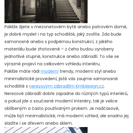
Pakliže žijete v mezonetovém bytě anebo patrovém domě,
je dobré myslet i na typ schodiště, jaký zvolíte. Zda bude
samonosné anebo s podpěrnou konstrukcí, z jakého
materiálu bude zhotovené – z čeho budou vyrobeny
jednotlivé stupně, konstrukce anebo zábradlí. To vše se
výrazně projeví na celkovém vzhledu interiéru.
Pakliže máte rádi
moderní
trendy, moderní styl anebo
minimalistické provedení, jistě vás zaujme samonosné
schodiště s
nerezovým zábradlím Kmkdesign.cz
.
Nerezové zábradlí dobře zapadne do různých typů interiérů,
a pokud jde o současné moderní interiéry, tak je velice
oblíbeným a často používaným prvkem. Je nadčasové,
může být minimalistické, má moderní vzhled, ale snadno jej
sladíte i se dřevem anebo sklem.