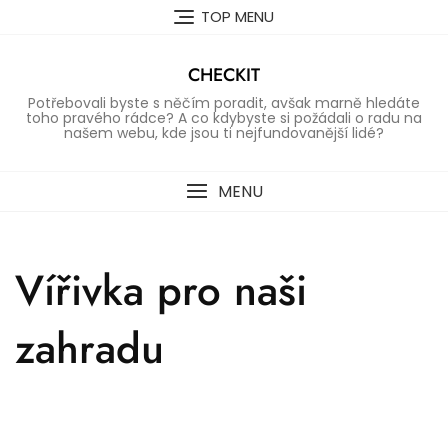
Skip
TOP MENU
to
content
CHECKIT
Potřebovali byste s něčím poradit, avšak marně hledáte
toho pravého rádce? A co kdybyste si požádali o radu na
našem webu, kde jsou ti nejfundovanější lidé?
MENU
Vířivka pro naši
zahradu