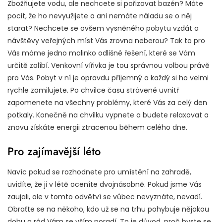
Zbožňujete vodu, ale nechcete si pořizovat bazén? Máte
pocit, že ho nevyužijete a ani nemáte náladu se o něj
starat? Nechcete se ovšem vysněného pobytu vzdát a
návštěvy veřejných míst Vás zrovna neberou? Tak to pro
Vás máme jedno malinko odlišné řešení, které se Vám
určitě zalíbí.
Venkovní vířivka
je tou správnou volbou právě
pro Vás. Pobyt v ní je opravdu příjemný a každý si ho velmi
rychle zamilujete. Po chvilce času strávené uvnitř
zapomenete na všechny problémy, které Vás za celý den
potkaly. Konečně na chvilku vypnete a budete relaxovat a
znovu získáte energii ztracenou během celého dne.
Pro zajímavější léto
Navíc pokud se rozhodnete pro umístění na zahradě,
uvidíte, že ji v létě oceníte dvojnásobně. Pokud jsme Vás
zaujali, ale v tomto odvětví se vůbec nevyznáte, nevadí.
Obraťte se na někoho, kdo už se na trhu pohybuje nějakou
dobu a rád Vám se vším poradí. To je důvod, proč byste se