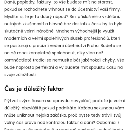
Daně, poplatky, faktury-to vše budete mít na starost,
pokud se rozhodnete vrhnout se do účetnictví vaší firmy.
Myslíte si, že je to dobrý nápad? Bez příslušného vzdělání,
nutných zkušeností a hlavně bez dostatku času by to bylo
skutečně velmi náročné. Mnohem výhodnější je využít
moderních a velmi spolehlivých služeb profesionálů, kteří
se postarají o precizní
vedení účetnictví Praha
. Budete se
na ně moci kompletně spolehnout, díky více než
osmnáctileté tradici se nemusíte bát jakéhokoli chyby. Vše
bude naprosto perfektní a vy budete mít spoustu času na
svoje záležitosti.
Čas je důležitý faktor
Plýtvat svým časem se opravdu nevyplácí, protože je velmi
důležitý, obzvláště pokud podnikáte. Každou sekundou vám
může uniknout nějaká zakázka, proč byste tedy trávili svůj
volný čas právě nad kontrolou faktur a daní? Odborníci z
Prahy se o vše pohotově a precizně postarají, vedení bude