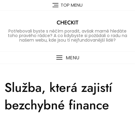
Skip
TOP MENU
to
content
CHECKIT
Potřebovali byste s něčím poradit, avšak marně hledáte
toho pravého rádce? A co kdybyste si požádali o radu na
našem webu, kde jsou ti nejfundovanější lidé?
MENU
Služba, která zajistí
bezchybné finance