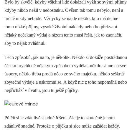
Bylo by skvělé, kdyby všichni lidé dokázali vyžít se svými příjmy,
kdyby nikdo nežil v nedostatku. Ovšem tak tomu nebylo, není a
určitě nikdy nebude. Vždycky se najde někdo, kdo má dejme
tomu nízké příjmy, vysoké životní náklady nebo ho překvapí
nějaký nečekaný výdaj a rázem tento musí řešit, jak to zaonačit,
aby to nějak zvládnul.
Těch způsobů, jak na to, je několik. Někdo si dokáže postrádanou
částku urychleně nějakým způsobem vydělat, někdo sáhne na své
úspory, někdo třeba prodá něco ze svého majetku, někdo seškrtá
zbytečné výdaje a uskromní se. A když nic z toho nepomáhá nebo
nepřichází v úvahu, jsou tu ještě půjčky.
Půjčit si je zdánlivě snadné řešení. Ale je to skutečně jenom
zdánlivě snadné. Protože o půjčku si sice může zažádat každý,