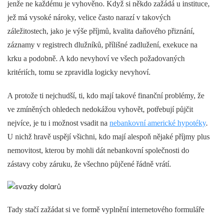
jenže ne každému je vyhověno. Když si někdo zažádá u instituce,
jež má vysoké nároky, velice často narazí v takových
záležitostech, jako je výše příjmů, kvalita daňového přiznání,
záznamy v registrech dlužníků, přílišné zadlužení, exekuce na
krku a podobně. A kdo nevyhoví ve všech požadovaných
kritériích, tomu se zpravidla logicky nevyhoví.
A protože ti nejchudší, ti, kdo mají takové finanční problémy, že
ve zmíněných ohledech nedokážou vyhovět, potřebují půjčit
nejvíce, je tu i možnost vsadit na
nebankovní americké hypotéky
.
U nichž hravě uspějí všichni, kdo mají alespoň nějaké příjmy plus
nemovitost, kterou by mohli dát nebankovní společnosti do
zástavy coby záruku, že všechno půjčené řádně vrátí.
Tady stačí zažádat si ve formě vyplnění internetového formuláře