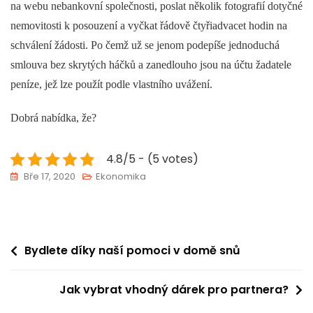
na webu nebankovní společnosti, poslat několik fotografií dotyčné
nemovitosti k posouzení a vyčkat řádově čtyřiadvacet hodin na
schválení žádosti. Po čemž už se jenom podepíše jednoduchá
smlouva bez skrytých háčků a zanedlouho jsou na účtu žadatele
peníze, jež lze použít podle vlastního uvážení.
Dobrá nabídka, že?
4.8/5 - (5 votes)
Bře 17, 2020
Ekonomika
Navigace
Bydlete díky naší pomoci v domě snů
pro
Jak vybrat vhodný dárek pro partnera?
příspěvek