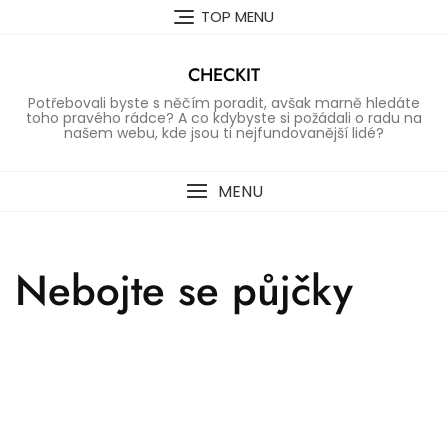
Skip
TOP MENU
to
content
CHECKIT
Potřebovali byste s něčím poradit, avšak marně hledáte
toho pravého rádce? A co kdybyste si požádali o radu na
našem webu, kde jsou ti nejfundovanější lidé?
MENU
Nebojte se půjčky