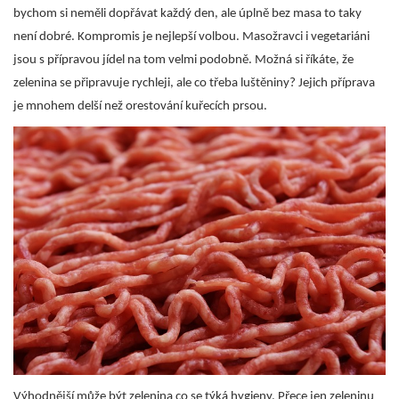
bychom si neměli dopřávat každý den, ale úplně bez masa to taky
není dobré. Kompromis je nejlepší volbou.
Masožravci i vegetariáni
jsou s přípravou jídel na tom velmi podobně. Možná si říkáte, že
zelenina se připravuje rychleji, ale co třeba luštěniny? Jejich příprava
je mnohem delší než orestování kuřecích prsou.
Výhodnější může být zelenina co se týká hygieny. Přece jen zeleninu