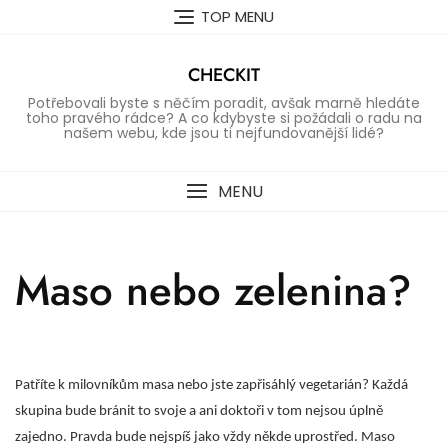
Skip
TOP MENU
to
content
CHECKIT
Potřebovali byste s něčím poradit, avšak marně hledáte
toho pravého rádce? A co kdybyste si požádali o radu na
našem webu, kde jsou ti nejfundovanější lidé?
MENU
Maso nebo zelenina?
Patříte k milovníkům masa nebo jste zapřisáhlý vegetarián?
Každá
skupina bude bránit to svoje a ani doktoři v tom nejsou úplně
zajedno. Pravda bude nejspíš jako vždy někde uprostřed. Maso