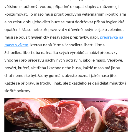
většinou stačí omýt vodou, případně oloupat slupky a můžeme ji
konzumovat. To maso musí projít pečlivými veterinárními kontrolami
a po celou dobu jeho distribuce se musí dodržovat přísná hygienická
opatření. Maso nelze přepravovat v dřevěné bedýnce jako zeleninu,
musí se použít hygienicky nezávadné přepravky, např.
přepravka na
maso s víkem
, kterou nabízí firma Schoellerallibert. Firma
Schoellerallibert dbá na kvalitu svých výrobků a nabízí přepravky
vhodné i pro přepravu náchylných potravin, jako je maso.
Vepřové,
hovězí, kuřecí, ale třeba i kachna nebo husa, každé maso má jinou
chuť nemusíte být žádný gurmán, abyste poznali jaké maso jíte.
Každé se připravuje trochu jinak, ale z každého se dají dělat minutky i
složité pokrmy.