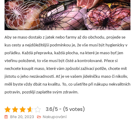
Aby se maso dostalo z jatek nebo farmy až do obchodu, projede se
kus cesty a nejdůležitější podmínkou je, že vše musí být hygienicky v
pořádku. Každá přepravka, každá plocha, na které je maso byť jen
vteřinu položené, to vše musí být čisté a kontrolované. Přece si
nechcete koupit maso, které vám způsobí zažívací potíže, chcete mít
jistotu o jeho nezávadnosti.
Ať je ve vašem jídelníčku maso či nikoliv,
měli byste vždy dbát na kvalitu. To, co ušetříte při nákupu nekvalitních
potravin, později zaplatíte svým zdravím.
3.6/5 - (5 votes)
Bře 20, 2023
Nakupování