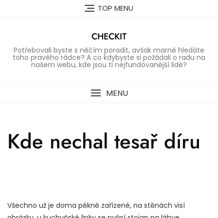
Skip
TOP MENU
to
content
CHECKIT
Potřebovali byste s něčím poradit, avšak marně hledáte
toho pravého rádce? A co kdybyste si požádali o radu na
našem webu, kde jsou ti nejfundovanější lidé?
MENU
Kde nechal tesař díru
Všechno už je doma pěkně zařízené, na stěnách visí
obrázky, u kuchyňské linky se pyšní stojan na láhve,