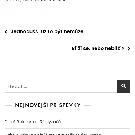
Navigace
Jednodušší už to být nemůže
pro
Blíží se, nebo neblíží?
příspěvek
Vyhledávání
NEJNOVĚJŠÍ PŘÍSPĚVKY
Dolní Rakousko: Ráj lyžařů