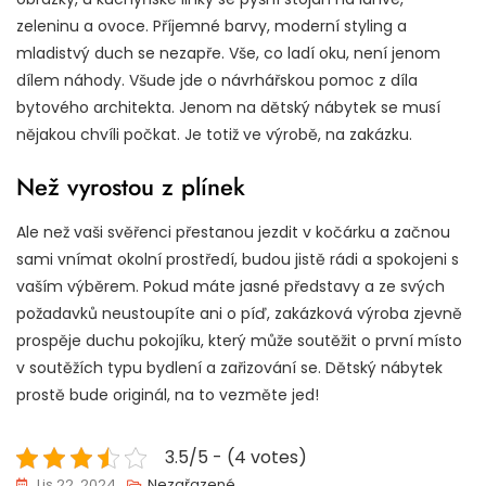
zeleninu a ovoce. Příjemné barvy, moderní styling a
mladistvý duch se nezapře. Vše, co ladí oku, není jenom
dílem náhody. Všude jde o návrhářskou pomoc z díla
bytového architekta. Jenom na
dětský nábytek
se musí
nějakou chvíli počkat. Je totiž ve výrobě, na zakázku.
Než vyrostou z plínek
Ale než vaši svěřenci přestanou jezdit v kočárku a začnou
sami vnímat okolní prostředí, budou jistě rádi a spokojeni s
vaším výběrem. Pokud máte jasné představy a ze svých
požadavků neustoupíte ani o píď, zakázková výroba zjevně
prospěje duchu pokojíku, který může soutěžit o první místo
v soutěžích typu bydlení a zařizování se. Dětský nábytek
prostě bude originál, na to vezměte jed!
3.5/5 - (4 votes)
Lis 22, 2024
Nezařazené