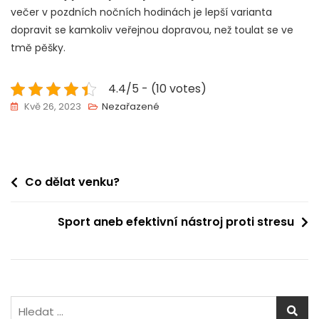
večer v pozdních nočních hodinách je lepší varianta
dopravit se kamkoliv veřejnou dopravou, než toulat se ve
tmě pěšky.
4.4/5 - (10 votes)
Kvě 26, 2023
Nezařazené
Navigace
Co dělat venku?
pro
Sport aneb efektivní nástroj proti stresu
příspěvek
Vyhledávání