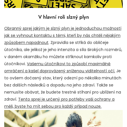
V hlavní roli slzný plyn
Obranný sprej jakým je slzný plyn je jednoduchou možností
jak se vyhnout kontaktu s těmi, kteří by nás chtěli nějakým
způsobem napadnout
. Zpravidla se stříká do obličeje
útočníka, ale jelikož je jeho intenzita a síla širokých rozměrů,
v daném okamžiku ho můžete stříknout kamkoliv proti
útočníkovi.
Vašemu útočníkovi to způsobí maximálně
omráčení a kašel doprovázený sníženou viditelností očí.
Je
to ovšem dočasný stav, který odezní po několika minutách
bez dalších následků a dopadu na jeho zdraví. Takže se
nemusíte obávat, že budete trestně stíhaní pro ublížení na
zdraví.
Tento sprej je určený pro potřeby vaši ochrany a
měli, byste ho mít sebou pro každý případ nouze.