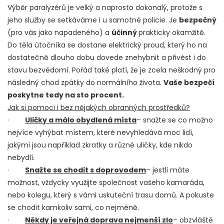
Výběr paralyzérů je velký a naprosto dokonalý, protože s
jeho služby se setkáváme i u samotné policie. Je
bezpečný
(pro vás jako napadeného) a
účinný
prakticky okamžitě.
Do těla útočníka se dostane elektrický proud, který ho na
dostatečně dlouho dobu dovede znehybnit a přivést i do
stavu bezvědomí. Pořád také platí, že je zcela neškodný pro
následný chod zpátky do normálního života.
Vaše bezpečí
poskytne tedy na sto procent.
Jak si pomoci i bez nějakých obranných prostředků?
·
Uličky a málo obydlená místa
– snažte se co možno
nejvíce vyhýbat místem, které nevyhledává moc lidí,
jakými jsou například zkratky a různé uličky, kde nikdo
nebydlí.
·
Snažte se chodit s doprovodem
– jestli máte
možnost, vždycky využijte společnost vašeho kamaráda,
nebo kolegu, který s vámi uskuteční trasu domů. A pokuste
se chodit kamkoliv sami, co nejméně.
·
Někdy je veřejná doprava nejmenší zlo
– obzvláště